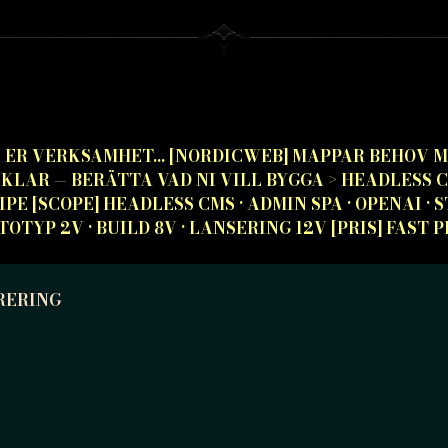
 ER VERKSAMHET... [NORDICWEB] MAPPAR BEHOV MO
 KLAR — BERÄTTA VAD NI VILL BYGGA
>
HEADLESS C
IPE
[SCOPE] HEADLESS CMS · ADMIN SPA · OPENAI · 
OTOTYP 2V · BUILD 8V · LANSERING 12V [PRIS] FAST
RERING