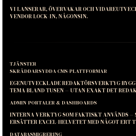
VI LANSERAR, ÖVERVAKAR OCH VIDAREUTVEC
VENDOR LOCK-IN, NÅGONSIN.
TJÄNSTER
SKRÄDDARSYDDA CMS-PLATTFORMAR
EGENUTVECKLADE REDAKTÖRSVERKTYG BYGGDA
TEMA BLAND TUSEN — UTAN EXAKT DET REDA
ADMIN-PORTALER & DASHBOARDS
INTERNA VERKTYG SOM FAKTISKT ANVÄNDS — S
ERSÄTTER EXCEL-HELVETET MED NÅGOT ERT 
DATABASMIGRERING