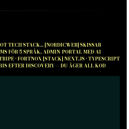
T TECH STACK... [NORDICWEB] SKISSAR
MS FÖR 5 SPRÅK, ADMIN-PORTAL MED AI-
STRIPE · FORTNOX [STACK] NEXT.JS · TYPESCRIPT
 PRIS EFTER DISCOVERY — DU ÄGER ALL KOD