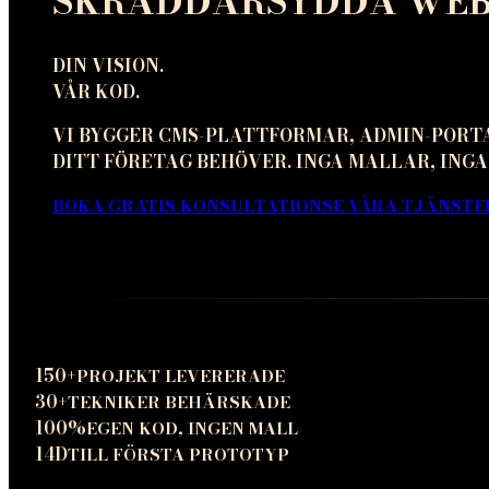
SKRÄDDARSYDDA WEBB
DIN VISION.
VÅR KOD.
VI BYGGER CMS-PLATTFORMAR, ADMIN-PORT
DITT FÖRETAG BEHÖVER. INGA MALLAR, INGA
BOKA GRATIS KONSULTATION
SE VÅRA TJÄNSTE
150+
PROJEKT LEVERERADE
30+
TEKNIKER BEHÄRSKADE
100%
EGEN KOD, INGEN MALL
14D
TILL FÖRSTA PROTOTYP