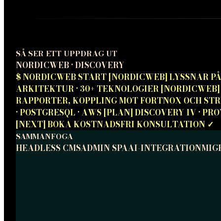
SÅ SER ETT UPPDRAG UT
NORDICWEB · DISCOVERY
$
NORDICWEB START
[NORDICWEB] LYSSNAR PÅ
ARKITEKTUR · 30+ TEKNOLOGIER [NORDICWEB]
RAPPORTER, KOPPLING MOT FORTNOX OCH STR
· POSTGRESQL · AWS [PLAN] DISCOVERY 1V · PR
[NEXT] BOKA KOSTNADSFRI KONSULTATION ✓
SAMMANFOGA
HEADLESS CMS
ADMIN SPA
AI-INTEGRATION
MIG