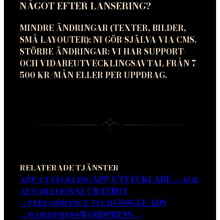
NÅGOT EFTER LANSERING?
MINDRE ÄNDRINGAR (TEXTER, BILDER,
SMÅ LAYOUTER): NI GÖR SJÄLVA VIA CMS.
STÖRRE ÄNDRINGAR: VI HAR SUPPORT-
OCH VIDAREUTVECKLINGSAVTAL FRÅN 7
500 KR/MÅN ELLER PER UPPDRAG.
RELATERADE TJÄNSTER
APP-UTVECKLARE
→
APP-UTVECKLING
AI &
AI-CHATBOT
AUTOMATION
→
GOOGLE ADS
PERFORMANCE-TECH
→
WORDPRESS
→
WORDPRESS