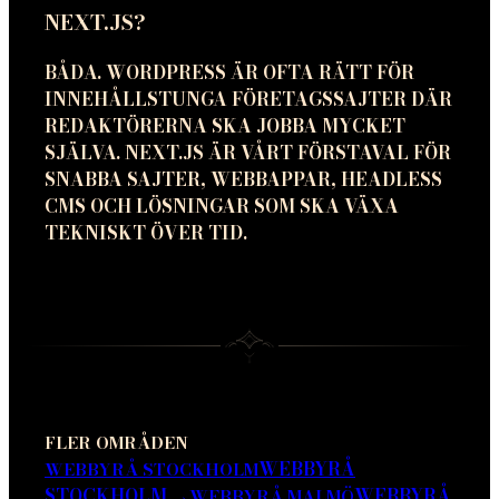
NEXT.JS?
BÅDA. WORDPRESS ÄR OFTA RÄTT FÖR
INNEHÅLLSTUNGA FÖRETAGSSAJTER DÄR
REDAKTÖRERNA SKA JOBBA MYCKET
SJÄLVA. NEXT.JS ÄR VÅRT FÖRSTAVAL FÖR
SNABBA SAJTER, WEBBAPPAR, HEADLESS
CMS OCH LÖSNINGAR SOM SKA VÄXA
TEKNISKT ÖVER TID.
FLER OMRÅDEN
WEBBYRÅ
WEBBYRÅ STOCKHOLM
STOCKHOLM
→
WEBBYRÅ
WEBBYRÅ MALMÖ