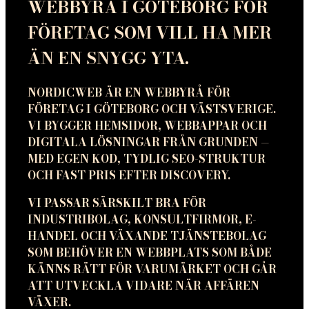
WEBBYRÅ I GÖTEBORG FÖR
FÖRETAG SOM VILL HA MER
ÄN EN SNYGG YTA.
NORDICWEB ÄR EN WEBBYRÅ FÖR
FÖRETAG I GÖTEBORG OCH VÄSTSVERIGE.
VI BYGGER HEMSIDOR, WEBBAPPAR OCH
DIGITALA LÖSNINGAR FRÅN GRUNDEN —
MED EGEN KOD, TYDLIG SEO-STRUKTUR
OCH FAST PRIS EFTER DISCOVERY.
VI PASSAR SÄRSKILT BRA FÖR
INDUSTRIBOLAG, KONSULTFIRMOR, E-
HANDEL OCH VÄXANDE TJÄNSTEBOLAG
SOM BEHÖVER EN WEBBPLATS SOM BÅDE
KÄNNS RÄTT FÖR VARUMÄRKET OCH GÅR
ATT UTVECKLA VIDARE NÄR AFFÄREN
VÄXER.