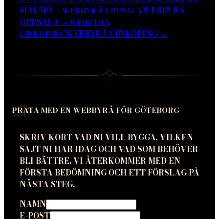
MALMÖ
→
WEBBYRÅ
WEBBYRÅ UPPSALA
UPPSALA
→
WEBBYRÅ
WEBBYRÅ LINKÖPING
→
LINKÖPING
PRATA MED EN WEBBYRÅ FÖR GÖTEBORG
SKRIV KORT VAD NI VILL BYGGA, VILKEN
SAJT NI HAR IDAG OCH VAD SOM BEHÖVER
BLI BÄTTRE. VI ÅTERKOMMER MED EN
FÖRSTA BEDÖMNING OCH ETT FÖRSLAG PÅ
NÄSTA STEG.
NAMN
E-POST