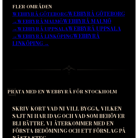
FLER OMRÅDEN
WEBBYRÅ GÖTEBORG
WEBBYRÅ GÖTEBORG
→
WEBBYRÅ MALMÖ
WEBBYRÅ MALMÖ
→
WEBBYRÅ UPPSALA
WEBBYRÅ UPPSALA
→
WEBBYRÅ
WEBBYRÅ LINKÖPING
LINKÖPING
→
PRATA MED EN WEBBYRÅ FÖR STOCKHOLM
SKRIV KORT VAD NI VILL BYGGA, VILKEN
SAJT NI HAR IDAG OCH VAD SOM BEHÖVER
BLI BÄTTRE. VI ÅTERKOMMER MED EN
FÖRSTA BEDÖMNING OCH ETT FÖRSLAG PÅ