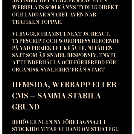
AKTÖRER. DET STÄLLER KRAV PÅ EN
WEBBPLATS SOM KÄNNS TYDLIG DIREKT
OCH LADDAR SNABBT ÄVEN NÄR
TRAFIKEN TOPPAR.
VI BYGGER FRÄMST I NEXT.JS, REACT,
TYPESCRIPT OCH WORDPRESS BEROENDE
PÅ VAD PROJEKTET KRÄVER. NI FÅR EN
SAJT SOM ÄR SNABB, RESPONSIV, ENKEL
ATT UNDERHÅLLA OCH FÖRBEREDD FÖR
ORGANISK SYNLIGHET FRÅN START.
HEMSIDA, WEBBAPP ELLER
CMS — SAMMA STABILA
GRUND
BEHÖVER NI EN NY FÖRETAGSSAJT I
STOCKHOLM TAR VI HAND OM STRATEGI,