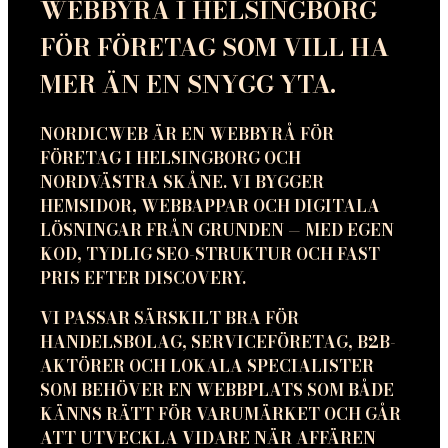
WEBBYRÅ I HELSINGBORG
FÖR FÖRETAG SOM VILL HA
MER ÄN EN SNYGG YTA.
NORDICWEB ÄR EN WEBBYRÅ FÖR
FÖRETAG I HELSINGBORG OCH
NORDVÄSTRA SKÅNE. VI BYGGER
HEMSIDOR, WEBBAPPAR OCH DIGITALA
LÖSNINGAR FRÅN GRUNDEN — MED EGEN
KOD, TYDLIG SEO-STRUKTUR OCH FAST
PRIS EFTER DISCOVERY.
VI PASSAR SÄRSKILT BRA FÖR
HANDELSBOLAG, SERVICEFÖRETAG, B2B-
AKTÖRER OCH LOKALA SPECIALISTER
SOM BEHÖVER EN WEBBPLATS SOM BÅDE
KÄNNS RÄTT FÖR VARUMÄRKET OCH GÅR
ATT UTVECKLA VIDARE NÄR AFFÄREN