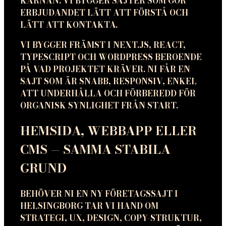
KÄRNAN. VI BYGGER SAJTER SOM GÖR
ERBJUDANDET LÄTT ATT FÖRSTÅ OCH
LÄTT ATT KONTAKTA.
VI BYGGER FRÄMST I NEXT.JS, REACT,
TYPESCRIPT OCH WORDPRESS BEROENDE
PÅ VAD PROJEKTET KRÄVER. NI FÅR EN
SAJT SOM ÄR SNABB, RESPONSIV, ENKEL
ATT UNDERHÅLLA OCH FÖRBEREDD FÖR
ORGANISK SYNLIGHET FRÅN START.
HEMSIDA, WEBBAPP ELLER
CMS — SAMMA STABILA
GRUND
BEHÖVER NI EN NY FÖRETAGSSAJT I
HELSINGBORG TAR VI HAND OM
STRATEGI, UX, DESIGN, COPY-STRUKTUR,