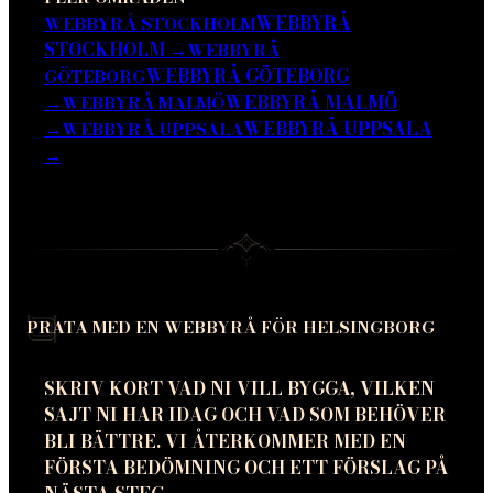
WEBBYRÅ
WEBBYRÅ STOCKHOLM
STOCKHOLM
→
WEBBYRÅ
WEBBYRÅ GÖTEBORG
GÖTEBORG
→
WEBBYRÅ MALMÖ
WEBBYRÅ MALMÖ
→
WEBBYRÅ UPPSALA
WEBBYRÅ UPPSALA
→
PRATA MED EN WEBBYRÅ FÖR HELSINGBORG
SKRIV KORT VAD NI VILL BYGGA, VILKEN
SAJT NI HAR IDAG OCH VAD SOM BEHÖVER
BLI BÄTTRE. VI ÅTERKOMMER MED EN
FÖRSTA BEDÖMNING OCH ETT FÖRSLAG PÅ